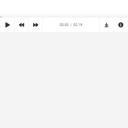
00:00
02:19
SHE
MUZ
Реклама на сайте
Правообладателям
Copyright © 2026 SheMuz.com. Контакт с администрацией:
info@shemuz.com