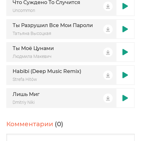
Что Суждено То Случится
Uncommon
Ты Разрушил Все Мои Пароли
Татьяна Высоцкая
Ты Моё Цунами
Людмила Макевич
Habibi (Deep Music Remix)
Strefa Hitów
Лишь Миг
Dmitriy Niki
Комментарии
(0)