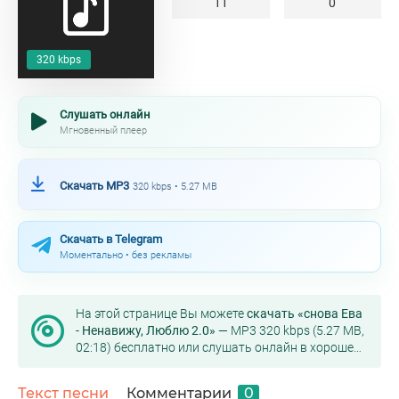
11
0
320 kbps
Слушать онлайн
Мгновенный плеер
Скачать MP3
320 kbps • 5.27 MB
Скачать в Telegram
Моментально • без рекламы
На этой странице Вы можете
скачать «снова Ева
- Ненавижу, Люблю 2.0»
— MP3 320 kbps (5.27 MB,
02:18) бесплатно или слушать онлайн в хорошем
качестве.
Текст песни
Комментарии
0