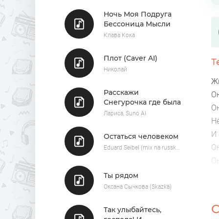
Ночь Моя Подруга
Бессоница Мысли
Закружилась
Клава Кока
Метелица
Плот (Caver AI)
Т
Николай
Жи
Расскажи
Он
Снегурочка где была
Он
Лариса, Suno AI
Н
И 
Остаться человеком
Он
Eduard Seibel (mix na russkom)
Он
Ч
Ты рядом
А
Оксана Сычкова (Skazka)
Д
С
Так улыбайтесь,
Он