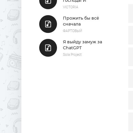
господа! И
Гд
улыбайтесь, дамы!
VICTORIA
И
Прожить бы всё
Н
сначала
ФАРТОВЫЙ
Я выйду замуж за
ChatGPT
Sola Project