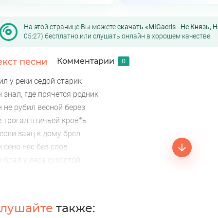
На этой странице Вы можете
скачать «MIGaeris - Не Князь, 
05:27) бесплатно или слушать онлайн в хорошем качестве.
екст песни
Комментарии
0
л у реки седой старик
 знал, где прячется родник
 не рубил весной берез
е трогал птичьей кров*ь
если заяц к дому брел
 сено нес без слов
 брал у леса сухостой
тоб печь могла светить
 молодой сосне весной
авал еще пожить
лушайте
также:
 знал, где рыба бьет хвостом