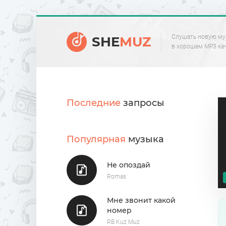
Слушать новую му
SHE
MUZ
в хорошем MP3 ка
Последние
запросы
Популярная
музыка
Не опоздай
Romas
Мне звонит какой
номер
RB Kuz Muz