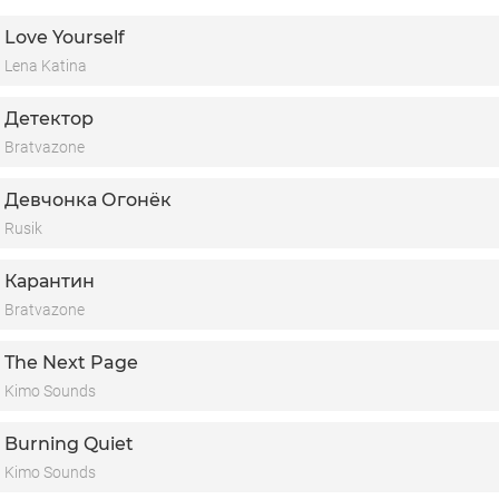
е лось идет к воде
Love Yourself
 хлеб делил с чужим котом
Lena Katina
а старом сундуке
Детектор
Bratvazone
Девчонка Огонёк
Rusik
Карантин
Bratvazone
The Next Page
Kimo Sounds
Burning Quiet
Kimo Sounds