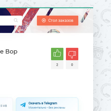
Стол заказов
Не Вор
2
0
Скачать в Telegram
2.5 MB
Моментально • без рекламы