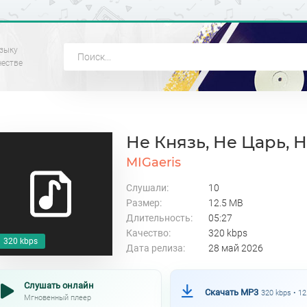
зыку
честве
Не Князь, Не Царь, 
MIGaeris
Слушали:
10
Размер:
12.5 MB
Длительность:
05:27
Качество:
320 kbps
320 kbps
Дата релиза:
28 май 2026
Слушать онлайн
Скачать MP3
320 kbps • 1
Мгновенный плеер