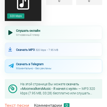
0
0
320 kbps
Слушать онлайн
Мгновенный плеер
Скачать MP3
320 kbps • 7.95 MB
Скачать в Telegram
Моментально • без рекламы
На этой странице Вы можете
скачать
«MoonwalkersMusic - Я начел с нуля»
— MP3 320
kbps (7.95 MB, 03:28) бесплатно или слушать
онлайн в хорошем качестве.
Текст песни
Комментарии
0