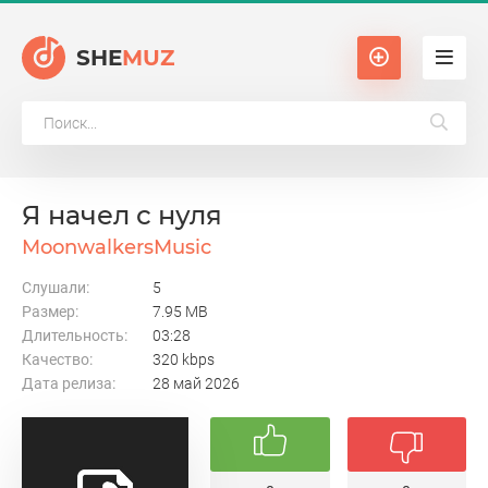
SHE
MUZ
Я начел с нуля
MoonwalkersMusic
Слушали:
5
Размер:
7.95 MB
Длительность:
03:28
Качество:
320 kbps
Дата релиза:
28 май 2026