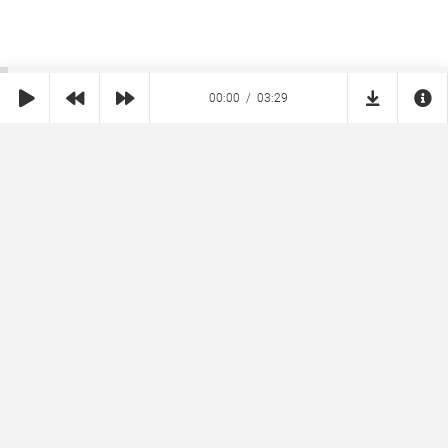
00:00
03:29
SHE
MUZ
Реклама на сайте
Правообладателям
Copyright © 2026 SheMuz.com. Контакт с администрацией:
info@shemuz.com