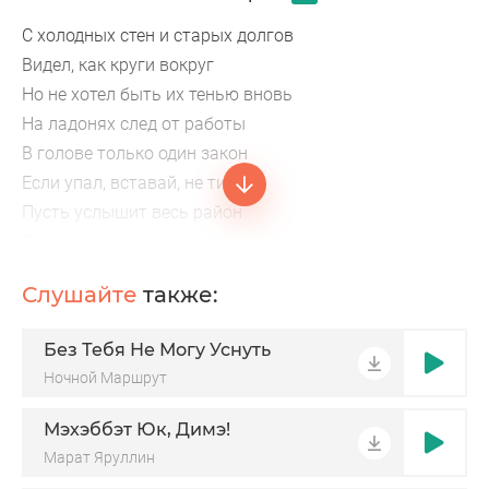
С холодных стен и старых долгов
Видел, как круги вокруг
Но не хотел быть их тенью вновь
На ладонях след от работы
В голове только один закон
Если упал, вставай, не тихо
Пусть услышит весь район
Я шел сквозь пустое подъезд
Сжатый зубами, но живой
Слушайте
также:
Без Тебя Не Могу Уснуть
Ночной Маршрут
Мэхэббэт Юк, Димэ!
Марат Яруллин