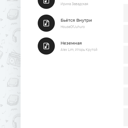
С
Ирина Завадская
Ч
Бьётся Внутри
HouseOfJuhuro
Неземная
Alex Lim, Игорь Крутой