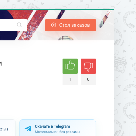
Стол заказов
м
1
0
Скачать в Telegram
.57 MB
Моментально • без рекламы