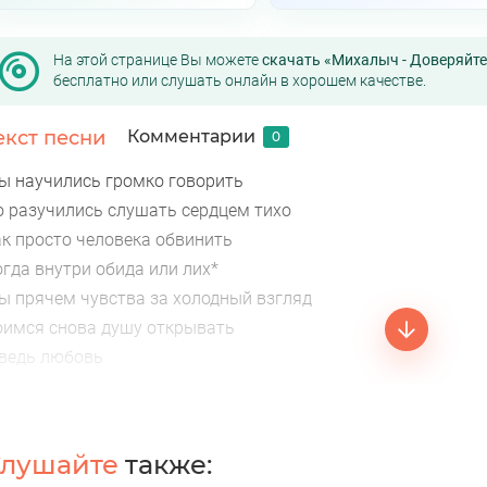
На этой странице Вы можете
скачать «Михалыч - Доверяйт
бесплатно или слушать онлайн в хорошем качестве.
екст песни
Комментарии
0
ы научились громко говорить
о разучились слушать сердцем тихо
ак просто человека обвинить
огда внутри обида или лих*
ы прячем чувства за холодный взгляд
оимся снова душу открывать
 ведь любовь
 деньги, ни клад
 нельзя купить
роиграть
лушайте
также:
оверяйте любимым, пока не рядом, не ломайте