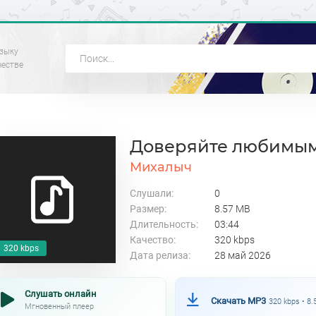
зыку
честве
Доверяйте любимы
Михалыч
Слушали:
0
Размер:
8.57 MB
Длительность:
03:44
Качество:
320 kbps
320 kbps
Дата релиза:
28 май 2026
Слушать онлайн
Скачать MP3
320 kbps • 8
Мгновенный плеер