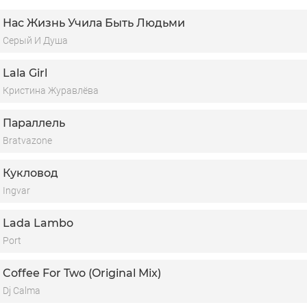
ловами живую любовь — иногда человеку так мало и надо
Нас Жизнь Учила Быть Людьми
тоб в него просто верили вновь
Серый И Душа
Lala Girl
Кристина Журавлёва
Параллель
Bratvazone
Кукловод
Ingvar
Lada Lambo
Port
Coffee For Two (Original Mix)
Dj Calma