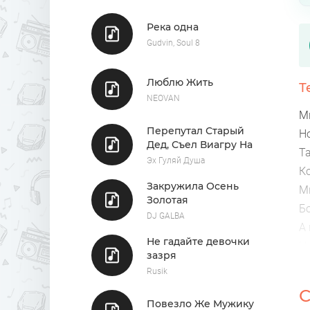
Река одна
Gudvin, Soul 8
Люблю Жить
Т
NEOVAN
М
Перепутал Старый
Н
Дед, Съел Виагру На
Т
Обед
Эх Гуляй Душа
К
Закружила Осень
М
Золотая
Б
DJ GALBA
А
Не гадайте девочки
Ни
зазря
Её
Rusik
П
С
Д
Повезло Же Мужику