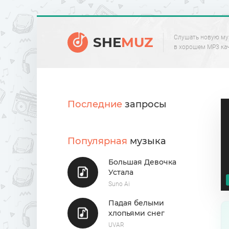
Слушать новую му
SHE
MUZ
в хорошем MP3 ка
Последние
запросы
Популярная
музыка
Большая Девочка
Устала
Suno Ai
Падая белыми
хлопьями снег
UVAR