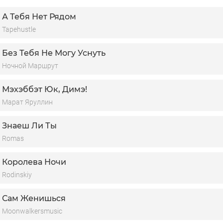
на моя моя моя
А Тебя Нет Рядом
озы с шипами
Tapehustle
хожесть между вами
станемся друзьями
Без Тебя Не Могу Уснуть
Ночной Маршрут
Мэхэббэт Юк, Димэ!
Марат Яруллин
Знаеш Ли Ты
Romas
Королева Ночи
Rodinskiy
Сам Женишься
Moonwalkersmusic