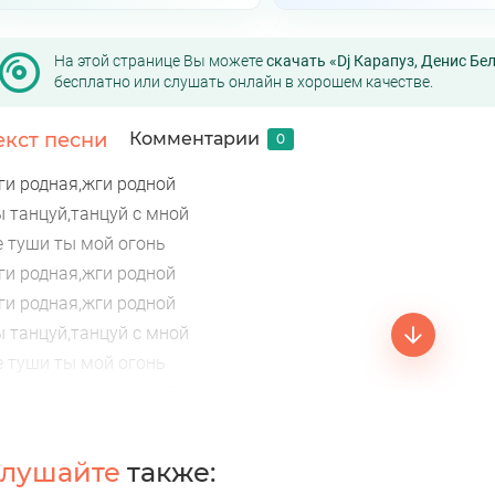
На этой странице Вы можете
скачать «Dj Карапуз, Денис Бел
бесплатно или слушать онлайн в хорошем качестве.
екст песни
Комментарии
0
ги родная,жги родной
ы танцуй,танцуй с мной
е туши ты мой огонь
ги родная,жги родной
ги родная,жги родной
ы танцуй,танцуй с мной
е туши ты мой огонь
ги родная,жги родной
пс ты красивая
евчонка милая
лушайте
также:
дочку закинул я