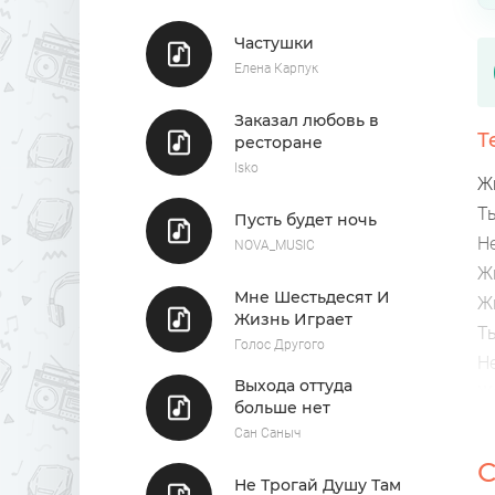
Частушки
Елена Карпук
Заказал любовь в
Т
ресторане
Isko
Ж
Т
Пусть будет ночь
Н
NOVA_MUSIC
Ж
Мне Шестьдесят И
Ж
Жизнь Играет
Т
Голос Другого
Н
Выхода оттуда
Ж
больше нет
У
Сан Саныч
Д
С
У
Не Трогай Душу Там