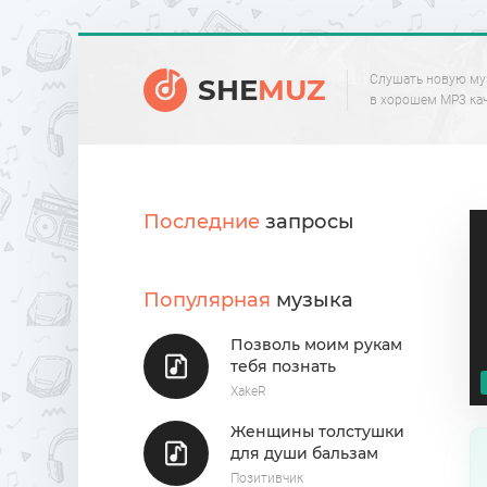
Слушать новую му
SHE
MUZ
в хорошем MP3 ка
Последние
запросы
Популярная
музыка
Позволь моим рукам
тебя познать
XakeR
Женщины толстушки
для души бальзам
Позитивчик