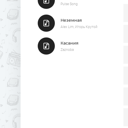
О
Pulse Song
Р
С
Неземная
Alex Lim, Игорь Крутой
О
Касания
Zaznoba