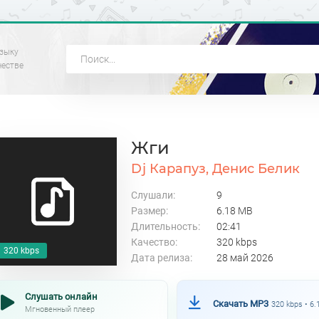
зыку
честве
Жги
Dj Карапуз, Денис Белик
Слушали:
9
Размер:
6.18 MB
Длительность:
02:41
Качество:
320 kbps
320 kbps
Дата релиза:
28 май 2026
Слушать онлайн
Скачать MP3
320 kbps • 6
Мгновенный плеер