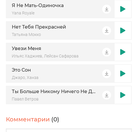
Я Не Мать-Одиночка
Yana Royale
Нет Тебя Прекрасней
Татьяна Мокко
Увези Меня
Ильяс Хаджиев, Лейсан Сафарова
Это Сон
Джаро, Ханза
Ты Больше Никому Ничего Не Должна
Павел Ветров
Комментарии
(0)