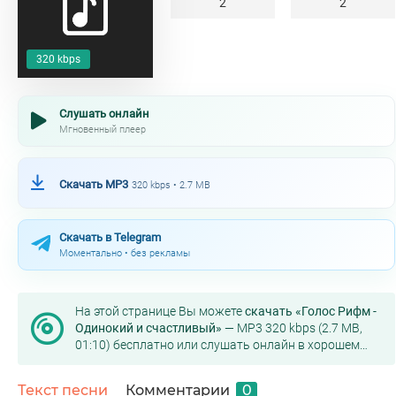
2
2
320 kbps
Слушать онлайн
Мгновенный плеер
Скачать MP3
320 kbps • 2.7 MB
Скачать в Telegram
Моментально • без рекламы
На этой странице Вы можете
скачать «Голос Рифм -
Одинокий и счастливый»
— MP3 320 kbps (2.7 MB,
01:10) бесплатно или слушать онлайн в хорошем
качестве.
Текст песни
Комментарии
0