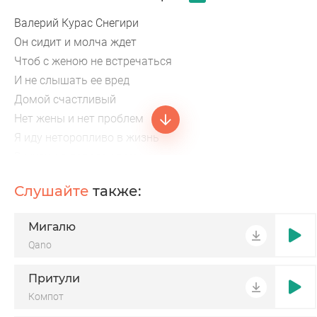
Валерий Курас Снегири
Он сидит и молча ждет
Чтоб с женою не встречаться
И не слышать ее вред
Домой счастливый
Нет жены и нет проблем
Я иду неторопливо в жизнь
В жизни я доволен всем
Слушайте
также:
Мигалю
Qano
Притули
Компот