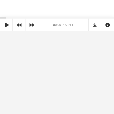
00:00
01:11
SHE
MUZ
Реклама на сайте
Правообладателям
Copyright © 2026 SheMuz.com. Контакт с администрацией:
info@shemuz.com