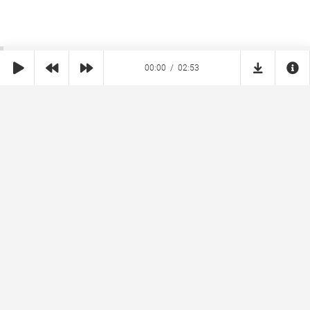
00:00
02:53
SHE
MUZ
Реклама на сайте
Правообладателям
Copyright © 2026 SheMuz.com. Контакт с администрацией:
info@shemuz.com