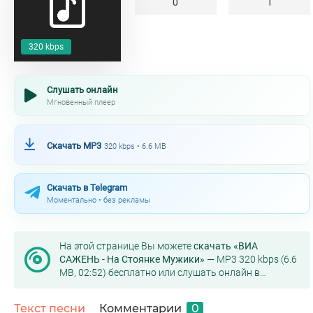
0
1
320 kbps
Слушать онлайн
Мгновенный плеер
Скачать MP3
320 kbps • 6.6 MB
Скачать в Telegram
Моментально • без рекламы
На этой странице Вы можете
скачать «ВИА
САЖЕНЬ - На Стоянке Мужики»
— MP3 320 kbps (6.6
MB, 02:52) бесплатно или слушать онлайн в
хорошем качестве.
Текст песни
Комментарии
0