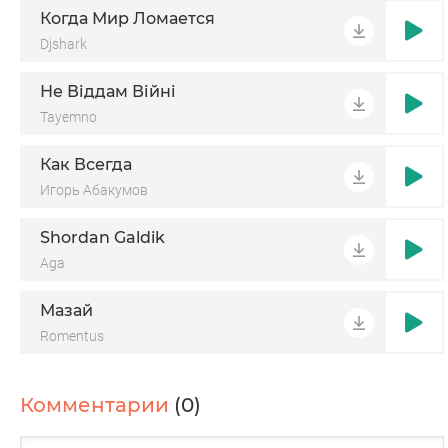
Когда Мир Ломается
Djshark
Не Віддам Війні
Tayemno
Как Всегда
Игорь Абакумов
Shordan Galdik
Aga
Мазай
Romentus
Комментарии
(0)