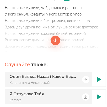
На стоянке мужики, чай, дымок и разговор
У кого семья, кредиты, у кого мотор в упор
На стоянке мужики и без громких, лишних слов
Здесь друг друга понимают, лучше всяких докторов
На стоянке мужики, каждый битый, но живой
Вьются лёгкие дымки, над холодною землёй
Здесь не нужно лишних слов, тихий льётся разговор
Лучше всяких докторов, лечат сломанный мотор
У кого-то долг, семья, у кого-то дальний путь
Слушайте
также:
Собрались вокруг друзья, чтобы с чаем отдохнуть
Один Взгляд Назад ( Кавер-Вариация)
Константина Никольский
Я Отпускаю Тебя
Ramzes