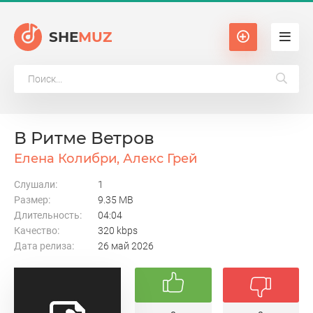
SHE
MUZ
В Ритме Ветров
Елена Колибри, Алекс Грей
Слушали:
1
Размер:
9.35 MB
Длительность:
04:04
Качество:
320 kbps
Дата релиза:
26 май 2026