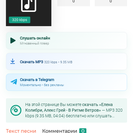
0
0
320 kbps
Слушать онлайн
Мгновенный плеер
Скачать MP3
320 kbps • 9.35 MB
Скачать в Telegram
Моментально • без рекламы
На этой странице Вы можете
скачать «Елена
Колибри, Алекс Грей - В Ритме Ветров»
— MP3 320
kbps (9.35 MB, 04:04) бесплатно или слушать
онлайн в хорошем качестве.
Текст песни
Комментарии
0