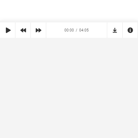
00:00
04:05
SHE
MUZ
Реклама на сайте
Правообладателям
Copyright © 2026 SheMuz.com. Контакт с администрацией:
info@shemuz.com