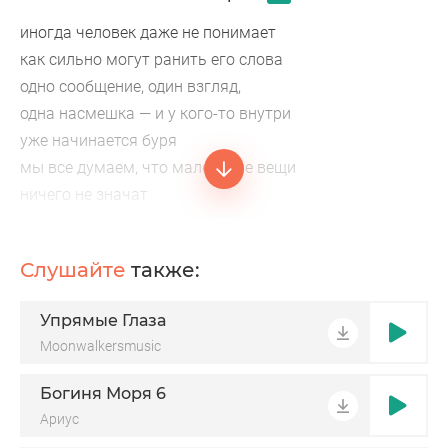
иногда человек даже не понимает
как сильно могут ранить его слова
одно сообщение, один взгляд,
одна насмешка — и у кого-то внутри
уже начинается буря
мы все думаем, что маленькие вещи
ничего не значат
но именно с них иногда рушатся судьбы
берегите сердца людей
Слушайте
также:
они хрупче, чем кажутся
иногда хватает слов,
Упрямые Глаза
чтобы чей-то мир упал
Moonwalkersmusic
кто-то бросил фразу мимо,
а другой всю ночь не спал
Богиня Моря 6
мы привыкли жить в ролях,
Ариус