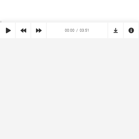
00:00
03:51
SHE
MUZ
Реклама на сайте
Правообладателям
Copyright © 2026 SheMuz.com. Контакт с администрацией:
info@shemuz.com