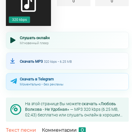
0
0
320 kbps
Слушать онлайн
Мгновенный плеер
Скачать MP3
320 kbps • 6.25 MB
Скачать в Telegram
Моментально • без рекламы
На этой странице Вы можете
скачать «Любовь
Волкова - Не Удобная»
— MP3 320 kbps (6.25 MB,
02:43) бесплатно или слушать онлайн в хорошем
качестве.
Текст песни
Комментарии
0