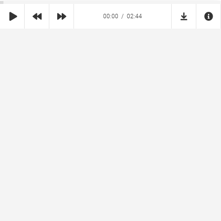
00:00
02:44
SHE
MUZ
Реклама на сайте
Правообладателям
Copyright © 2026 SheMuz.com. Контакт с администрацией:
info@shemuz.com