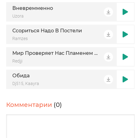
Вневремменно
Uzora
Ссориться Надо В Постели
Ramzes
Мир Проверяет Нас Пламенем Снова
Redjji
Обида
Dj515, Kaayra
Комментарии
(0)