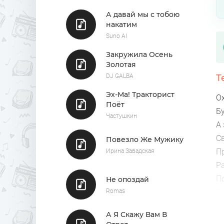
А давай мы с тобою
накатим
Suno AI
Закружила Осень
Золотая
DJ GALBA
Т
Эх-Ма! Тракторист
О
Поёт
Б
Частушкин
А
Св
Повезло Же Мужику
П
Ирина Завадская
Р
П
Не опоздай
Romas
П
Б
А Я Скажу Вам В
Се