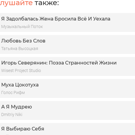
лушайте
также:
о я предлагаю нам по стопочке с тобой
Я Задолбалась Жена Бросила Всё И Уехала
Музыкальный Поток
Любовь Без Слов
Татьяна Высоцкая
Игорь Северянин: Поэза Странностей Жизни
Wisest Project Studio
Муха Цокотуха
Голос Рифм
А Я Мудрею
Dmitriy Niki
Я Выбираю Себя