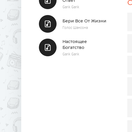
Ответ
С
Н
Garik Garik
Бери Все От Жизни
Голос Шансона
Настоящее
Богатство
Garik Garik