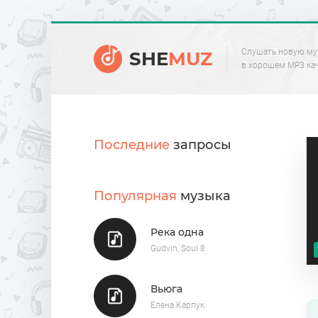
Слушать новую му
SHE
MUZ
в хорошем MP3 ка
Последние
запросы
Популярная
музыка
Река одна
Gudvin, Soul 8
Вьюга
Елена Карпук