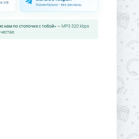
.66 MB
Моментально • без рекламы
аю нам по стопочке с тобой»
— MP3 320 kbps
честве.