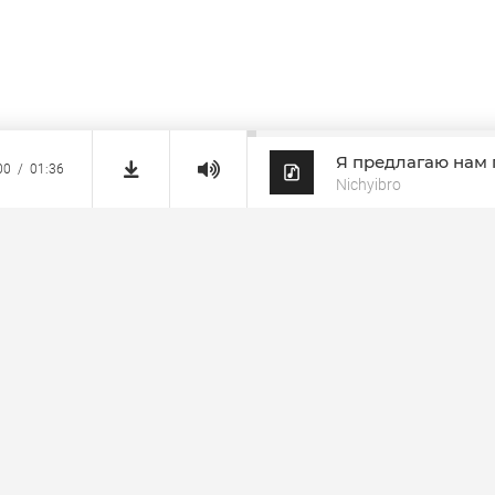
Я предлагаю нам 
00
01:36
Nichyibro
Правообладателям
 SheMuz.com. Контакт с администрацией:
info@shemuz.com