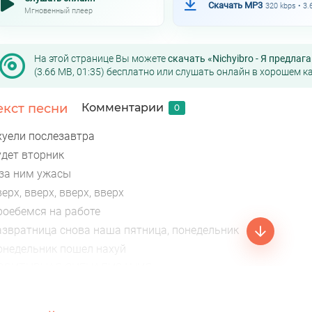
Скачать MP3
320 kbps • 3
Мгновенный плеер
На этой странице Вы можете
скачать «Nichyibro - Я предлаг
(3.66 MB, 01:35) бесплатно или слушать онлайн в хорошем ка
екст песни
Комментарии
0
хуели послезавтра
удет вторник
 за ним ужасы
ерх, вверх, вверх, вверх
роебемся на работе
азвратница снова наша пятница, понедельник
онедельник пошел нахуй
ОЗИТИВНАЯ СИГНАЛИЗАЦИЯ
олела голова
годня пятница, а завтра выход