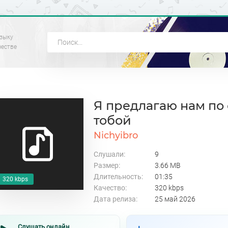
зыку
честве
Я предлагаю нам по 
тобой
Nichyibro
Слушали:
9
Размер:
3.66 MB
Длительность:
01:35
320 kbps
Качество:
320 kbps
Дата релиза:
25 май 2026
Слушать онлайн