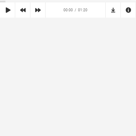
00:00
01:20
SHE
MUZ
Реклама на сайте
Правообладателям
Copyright © 2026 SheMuz.com. Контакт с администрацией:
info@shemuz.com