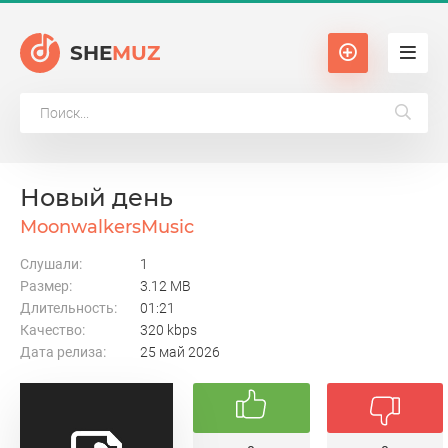
SHE
MUZ
Новый день
MoonwalkersMusic
Слушали:
1
Размер:
3.12 MB
Длительность:
01:21
Качество:
320 kbps
Дата релиза:
25 май 2026