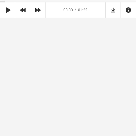
00:00
01:22
SHE
MUZ
Реклама на сайте
Правообладателям
Copyright © 2026 SheMuz.com. Контакт с администрацией:
info@shemuz.com