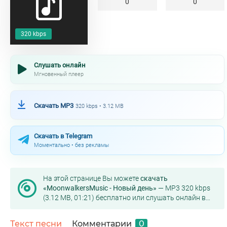
0
0
320 kbps
Слушать онлайн
Мгновенный плеер
Скачать MP3
320 kbps • 3.12 MB
Скачать в Telegram
Моментально • без рекламы
На этой странице Вы можете
скачать
«MoonwalkersMusic - Новый день»
— MP3 320 kbps
(3.12 MB, 01:21) бесплатно или слушать онлайн в
хорошем качестве.
Текст песни
Комментарии
0