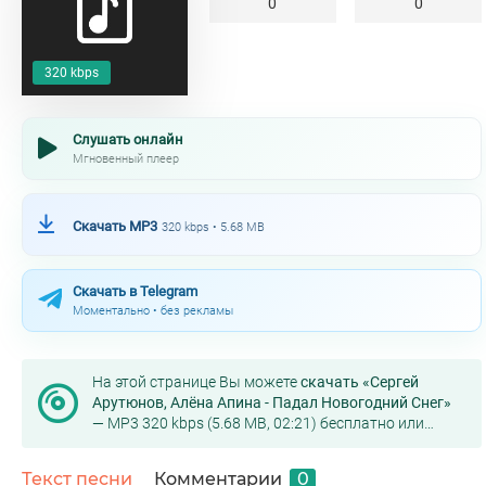
0
0
320 kbps
Слушать онлайн
Мгновенный плеер
Скачать MP3
320 kbps • 5.68 MB
Скачать в Telegram
Моментально • без рекламы
На этой странице Вы можете
скачать «Сергей
Арутюнов, Алёна Апина - Падал Новогодний Снег»
— MP3 320 kbps (5.68 MB, 02:21) бесплатно или
слушать онлайн в хорошем качестве.
Текст песни
Комментарии
0