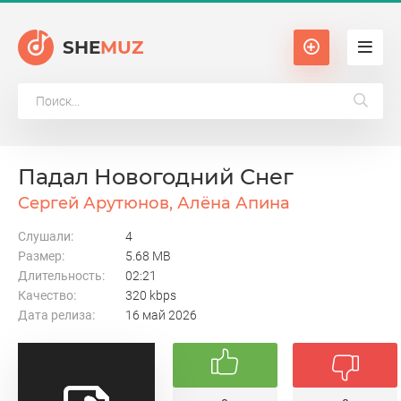
SHE
MUZ
Падал Новогодний Снег
Сергей Арутюнов, Алёна Апина
Слушали:
4
Размер:
5.68 MB
Длительность:
02:21
Качество:
320 kbps
Дата релиза:
16 май 2026