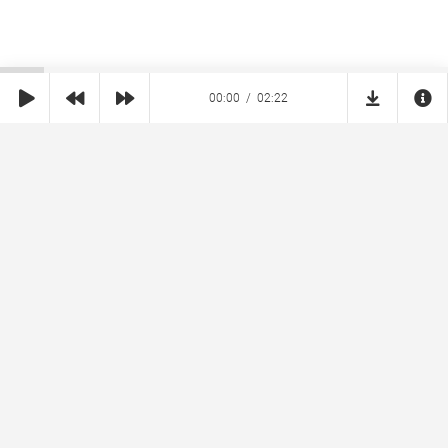
00:00
02:22
SHE
MUZ
Реклама на сайте
Правообладателям
Copyright © 2026 SheMuz.com. Контакт с администрацией:
info@shemuz.com