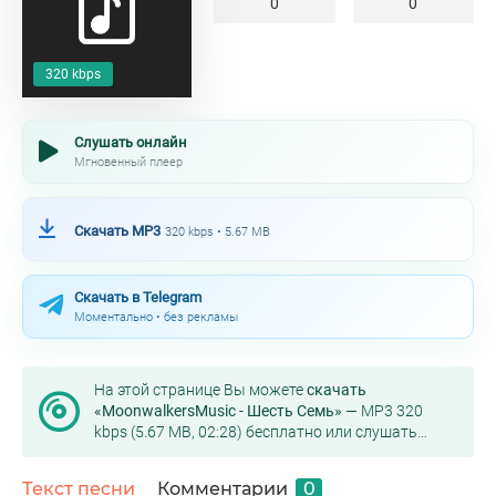
0
0
320 kbps
Слушать онлайн
Мгновенный плеер
Скачать MP3
320 kbps • 5.67 MB
Скачать в Telegram
Моментально • без рекламы
На этой странице Вы можете
скачать
«MoonwalkersMusic - Шесть Семь»
— MP3 320
kbps (5.67 MB, 02:28) бесплатно или слушать
онлайн в хорошем качестве.
Текст песни
Комментарии
0