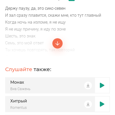
Держу паузу, да, это сикс-севен
И зал сразу плавится, скажи мне, кто тут главный
Когда ночь на изломе, я не ищу
Я не ищу причину, я иду по зоне
Шесть, это знак
Семь, это мой ответ
Ты хочешь повторять, так повторяй
Девушки отдыхают
На запястье воздух, на языке металл
Слушайте
также:
Я не обещал вечность, но ты сам это ждал
Шаг за шагом, ближе, без лишних имён
Монах
Шесть-семь на повторе — это мой закон
Виа Сажень
Хитрый
Romentus