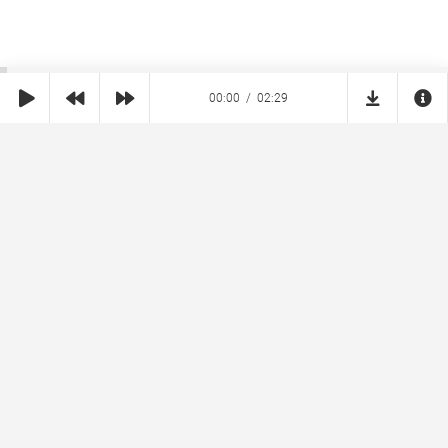
00:00
02:29
SHE
MUZ
Реклама на сайте
Правообладателям
Copyright © 2026 SheMuz.com. Контакт с администрацией:
info@shemuz.com