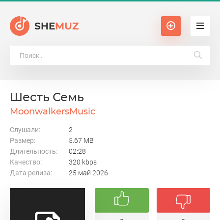
SHE
MUZ
Шесть Семь
MoonwalkersMusic
Слушали:
2
Размер:
5.67 MB
Длительность:
02:28
Качество:
320 kbps
Дата релиза:
25 май 2026