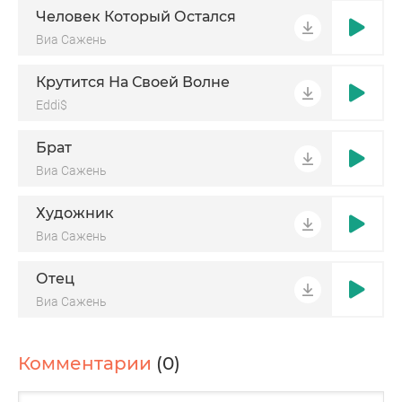
Человек Который Остался
Виа Сажень
Крутится На Своей Волне
Eddi$
Брат
Виа Сажень
Художник
Виа Сажень
Отец
Виа Сажень
Комментарии
(0)