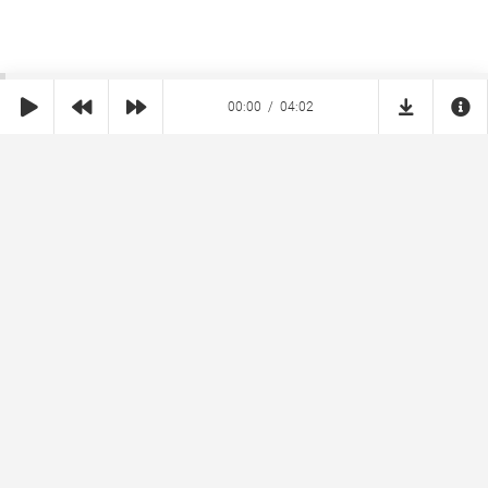
00:00
04:02
SHE
MUZ
Реклама на сайте
Правообладателям
Copyright © 2026 SheMuz.com. Контакт с администрацией:
info@shemuz.com