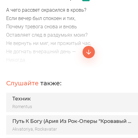
А чего рассвет окрасился в кровь?
Если вечер был спокоен и тих,
Почему тревога снова и вновь
Оставляет след в раздумьях моих?
Не вернуть ни миг, ни прожитый час,
Не догнать вчерашний день —
Никогда.
Никогда.
Словно что-то важное скрылось от глаз,
Слушайте
также:
И уносит время наши года.
Ах, как быстро исчезают года!
Техник
Словно птицы растворяются вдаль.
Romentus
Путь К Богу (Ария Из Рок-Оперы "Кровавый Пульс")
Akvatoriya, Rockavatar