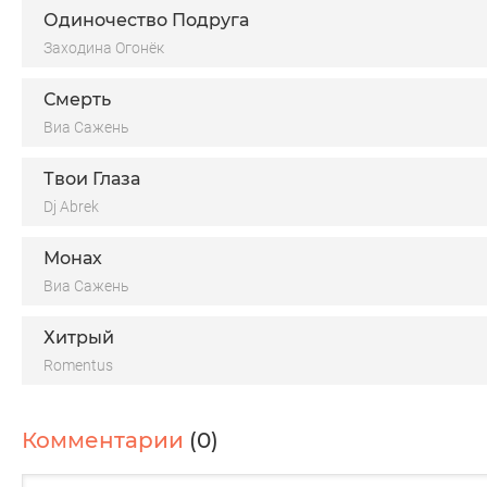
Одиночество Подруга
Заходина Огонёк
Смерть
Виа Сажень
Твои Глаза
Dj Abrek
Монах
Виа Сажень
Хитрый
Romentus
Комментарии
(0)