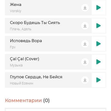
Жена
Vorskiy
Скоро Будешь Ты Сиять
Плачь, Адель
Исповедь Вора
Fpv
Çal Çal (Cover)
Музыка
Глупое Сердце, Не Бейся
Новый Есенин
Комментарии
(0)