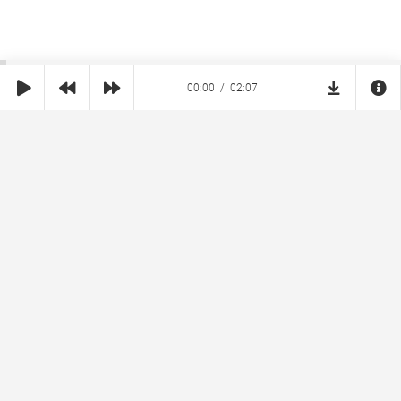
00:00
02:07
SHE
MUZ
Реклама на сайте
Правообладателям
Copyright © 2026 SheMuz.com. Контакт с администрацией:
info@shemuz.com