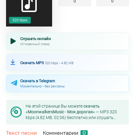
0
0
320 kbps
Слушать онлайн
Мгновенный плеер
Скачать MP3
320 kbps • 4.82 MB
Скачать в Telegram
Моментально • без рекламы
На этой странице Вы можете
скачать
«MoonwalkersMusic - Моя дорогая»
— MP3 320
kbps (4.82 MB, 02:06) бесплатно или слушать
онлайн в хорошем качестве.
Текст песни
Комментарии
0