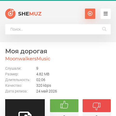
SHE
MUZ
Моя дорогая
MoonwalkersMusic
Слушали:
9
Размер:
4.82 MB
Длительность:
02:06
Качество:
320 kbps
Дата релиза:
24 май 2026