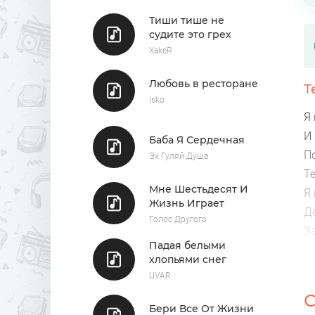
Тиши тише не
судите это грех
XakeR
Любовь в ресторане
Т
Isko
Я
И
Баба Я Сердечная
П
Эх Гуляй Душа
Те
Мне Шестьдесят И
Я
Жизнь Играет
Д
Голос Другого
З
Падая белыми
Чт
хлопьями снег
Я 
UVAR
Н
С
Ве
Бери Все От Жизни