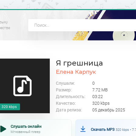
зыку
честве
Я грешница
Елена Карпук
Слушали:
0
Размер:
7.72 MB
Длительность:
03:22
Качество:
320 kbps
320 kbps
Дата релиза:
05 декабрь 2025
Слушать онлайн
Скачать MP3
320 kbps • 7
Мгновенный плеер