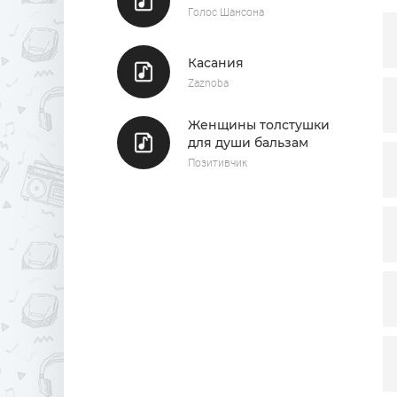
Я 
Голос Шансона
Касания
Zaznoba
Женщины толстушки
для души бальзам
Позитивчик