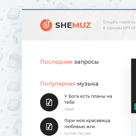
Слушать новую му
SHE
MUZ
в хорошем MP3 ка
Последние
запросы
Популярная
музыка
У Бога есть планы на
тебя
XakeR
Гори моя красавица
любовью жги
Султан Лагучев