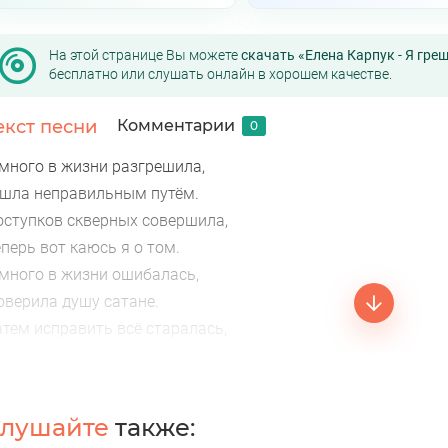
На этой странице Вы можете
скачать «Елена Карпук - Я гре
бесплатно или слушать онлайн в хорошем качестве.
екст песни
Комментарии
0
 много в жизни разгрешила,
 шла неправильным путём.
оступков скверных совершила,
перь вот каюсь я о том.
 много в жизни ошибалась,
оверила душу сатане.
атем исправить всё старалась,
об не гореть потом в огне.
грешница, но Бог меня прощает,
а путь добра меня он направляет.
лушайте
также:
дь в жизни я, какой бы ни была,