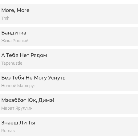
верила и с верою жила.
More, More
Tmh
Бандитка
Жека Ровный
А Тебя Нет Рядом
Tapehustle
Без Тебя Не Могу Уснуть
Ночной Маршрут
Мэхэббэт Юк, Димэ!
Марат Яруллин
Знаеш Ли Ты
Romas