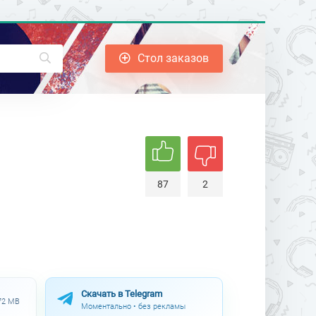
Стол заказов
87
2
Скачать в Telegram
.72 MB
Моментально • без рекламы