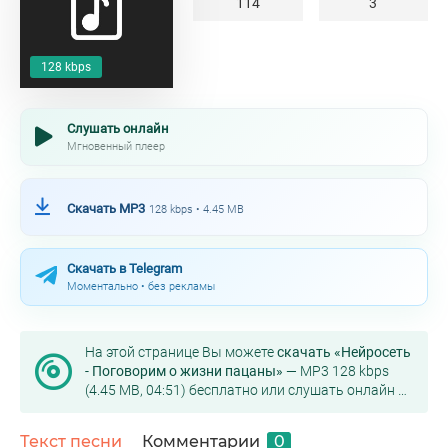
114
3
128 kbps
Слушать онлайн
Мгновенный плеер
Скачать MP3
128 kbps • 4.45 MB
Скачать в Telegram
Моментально • без рекламы
На этой странице Вы можете
скачать «Нейросеть
- Поговорим о жизни пацаны»
— MP3 128 kbps
(4.45 MB, 04:51) бесплатно или слушать онлайн в
хорошем качестве.
Текст песни
Комментарии
0