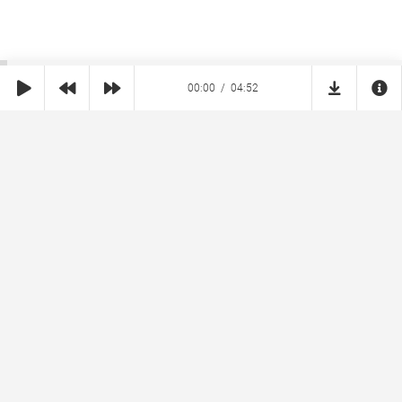
00:00
04:52
SHE
MUZ
Реклама на сайте
Правообладателям
Copyright © 2026 SheMuz.com. Контакт с администрацией:
info@shemuz.com