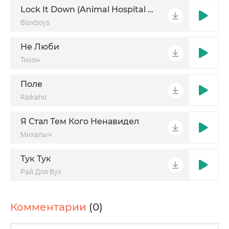
Нам в детство никогда уж не вернуться
Lock It Down (Animal Hospital Song)
Лишь иногда мы можем только оглянуться
Bloxboys
Из корешей остались только ты да я
Не Люби
Как жизнь прожили нам
Тихон
Поле
Raikaho
Я Стал Тем Кого Ненавидел
Михалыч
Тук Тук
Рай Для Вух
Комментарии
(0)