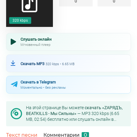
0
0
320 kbps
Слушать онлайн
Мгновенный плеер
Скачать MP3
320 kbps • 6.65 MB
Скачать в Telegram
Моментально • без рекламы
На этой странице Вы можете
скачать «ZАРЯДЪ,
BEATKILLS - Мы Сильны»
— MP3 320 kbps (6.65
MB, 02:54) бесплатно или слушать онлайн в
хорошем качестве.
Текст песни
Комментарии
0