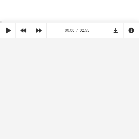
00:00
02:55
SHE
MUZ
Реклама на сайте
Правообладателям
Copyright © 2026 SheMuz.com. Контакт с администрацией:
info@shemuz.com