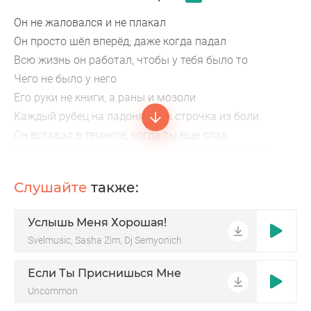
Он не жаловался и не плакал
Он просто шёл вперёд, даже когда падал
Всю жизнь он работал, чтобы у тебя было то
Чего не было у него
Его руки не книги, а раны и мозоли
Каждый рубец на ладонях, как строчка из боли
Он вставал в темноте, когда ты еще спал
И тянул свой груз, чтоб ты в детстве светлый мир
узнал
Слушайте
также:
Он носил бетон и железо вместо снов
Чтоб твой дом стоял крепче любых основ
Услышь Меня Хорошая!
Он глотал усталость, прятал свой крик
Svelmusic, Sasha Zim, Dj Semyonich
Лишь бы твой стол не был пустым ни на миг
Если Ты Приснишься Мне
Uncommon