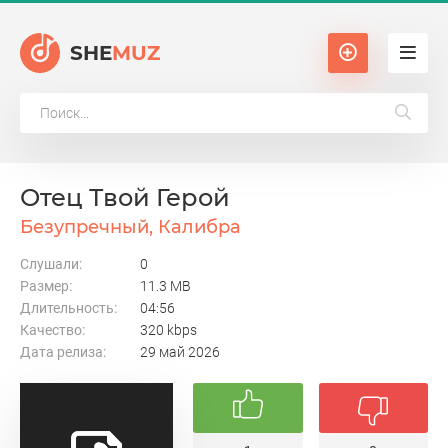
SHE
MUZ
Отец Твой Герой
Безупречный, Калибра
Слушали:
0
Размер:
11.3 MB
Длительность:
04:56
Качество:
320 kbps
Дата релиза:
29 май 2026