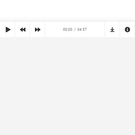
00:00
04:57
SHE
MUZ
Реклама на сайте
Правообладателям
Copyright © 2026 SheMuz.com. Контакт с администрацией:
info@shemuz.com