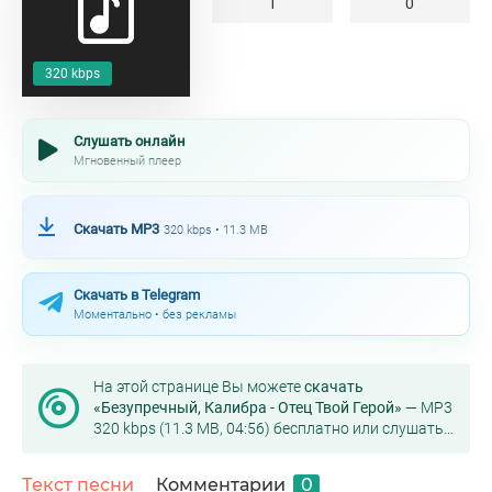
1
0
320 kbps
Слушать онлайн
Мгновенный плеер
Скачать MP3
320 kbps • 11.3 MB
Скачать в Telegram
Моментально • без рекламы
На этой странице Вы можете
скачать
«Безупречный, Калибра - Отец Твой Герой»
— MP3
320 kbps (11.3 MB, 04:56) бесплатно или слушать
онлайн в хорошем качестве.
Текст песни
Комментарии
0