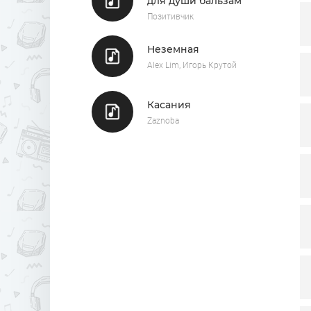
для души бальзам
Позитивчик
Неземная
Alex Lim, Игорь Крутой
Касания
Zaznoba