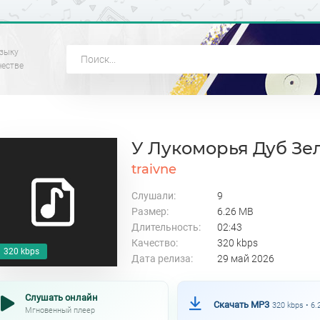
зыку
честве
У Лукоморья Дуб Зе
traivne
Слушали:
9
Размер:
6.26 MB
Длительность:
02:43
Качество:
320 kbps
320 kbps
Дата релиза:
29 май 2026
Слушать онлайн
Скачать MP3
320 kbps • 6
Мгновенный плеер