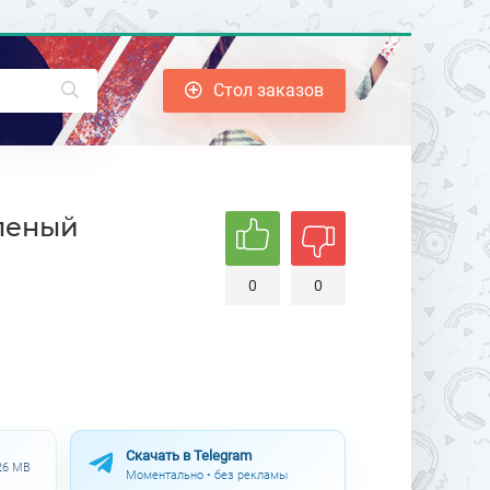
Стол заказов
леный
0
0
Скачать в Telegram
.26 MB
Моментально • без рекламы