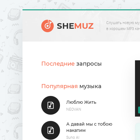
Слушать новую му
SHE
MUZ
в хорошем MP3 ка
Последние
запросы
Популярная
музыка
Люблю Жить
NEOVAN
А давай мы с тобою
накатим
Suno AI