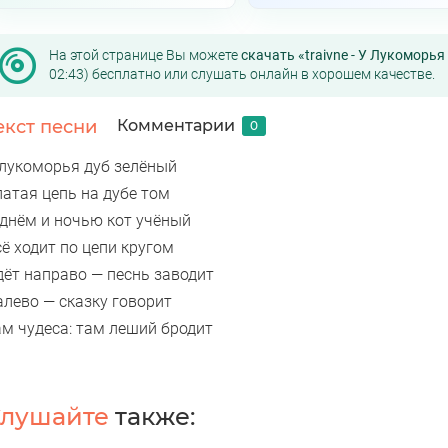
На этой странице Вы можете
скачать «traivne - У Лукоморь
02:43) бесплатно или слушать онлайн в хорошем качестве.
екст песни
Комментарии
0
 лукоморья дуб зелёный
латая цепь на дубе том
 днём и ночью кот учёный
ё ходит по цепи кругом
дёт направо — песнь заводит
алево — сказку говорит
ам чудеса: там леший бродит
лушайте
также: