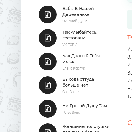
Бабы В Нашей
Деревеньке
Эх Гуляй Душа
Так улыбайтесь,
Т
господа! И
улыбайтесь, дамы!
VICTORIA
У
Как Долго Я Тебя
З
Искал
И
Елена Карпук
Вс
Выхода оттуда
И
больше нет
Н
Сан Саныч
Т
Не Трогай Душу Там
Pulse Song
С
Женщины толстушки