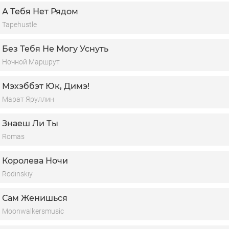
А Тебя Нет Рядом
Tapehustle
Без Тебя Не Могу Уснуть
Ночной Маршрут
Мэхэббэт Юк, Димэ!
Марат Яруллин
Знаеш Ли Ты
Romas
Королева Ночи
Rodinskiy
Сам Женишься
Moonwalkersmusic