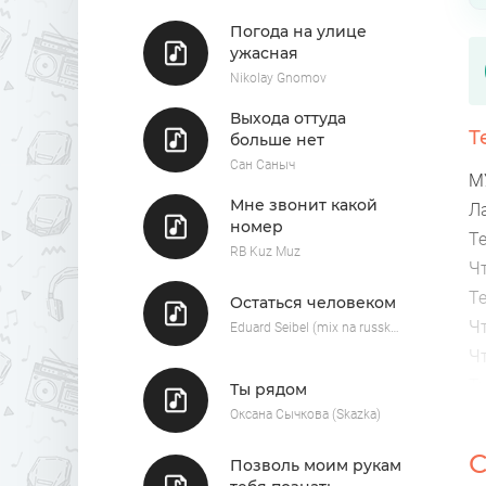
Погода на улице
ужасная
Nikolay Gnomov
Выхода оттуда
Т
больше нет
Сан Саныч
М
Мне звонит какой
Л
номер
Т
RB Kuz Muz
Ч
Т
Остаться человеком
Ч
Eduard Seibel (mix na russkom)
Ч
Т
Ты рядом
Н
Оксана Сычкова (Skazka)
В
С
Позволь моим рукам
Н