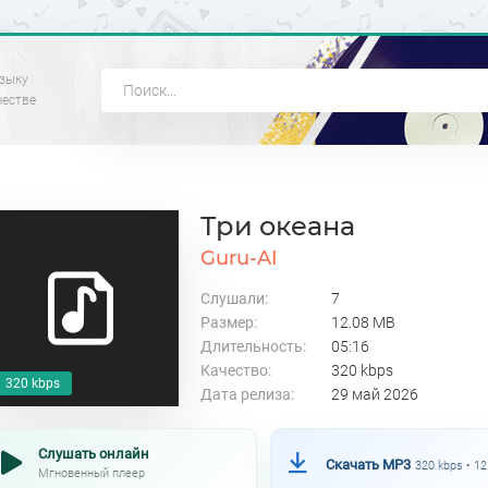
зыку
честве
Три океана
Guru-AI
Слушали:
7
Размер:
12.08 MB
Длительность:
05:16
Качество:
320 kbps
320 kbps
Дата релиза:
29 май 2026
Слушать онлайн
Скачать MP3
320 kbps • 1
Мгновенный плеер