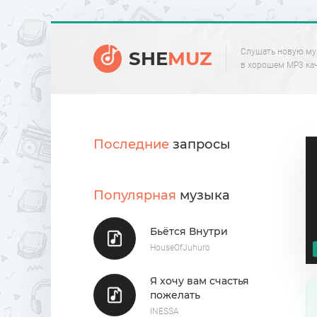
Слушать новую му
SHE
MUZ
в хорошем MP3 ка
Последние
запросы
Популярная
музыка
Бьётся Внутри
HouseOfJuhuro
Я хочу вам счастья
пожелать
INESSA