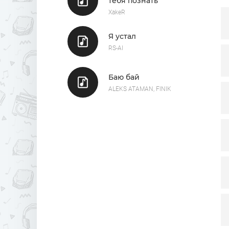
тебя познать
Л
XakeR
Т
Я устал
RS-AI
Баю бай
ALEKS ATAMAN, FINIK