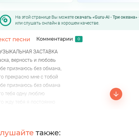
На этой странице Вы можете
скачать «Guru-AI - Три океана»
или слушать онлайн в хорошем качестве.
екст песни
Комментарии
0
УЗЫКАЛЬНАЯ ЗАСТАВКА
аска, верность и любовь
ебе признаюсь без обмана,
то прекрасно мне с тобой
ебе признаюсь без обмана
то тебя одну люблю
то жду тебя я постоянно
ы океана
ежность, преданность
 твоих глазах Океана
лушайте
также:
ежность, преданность