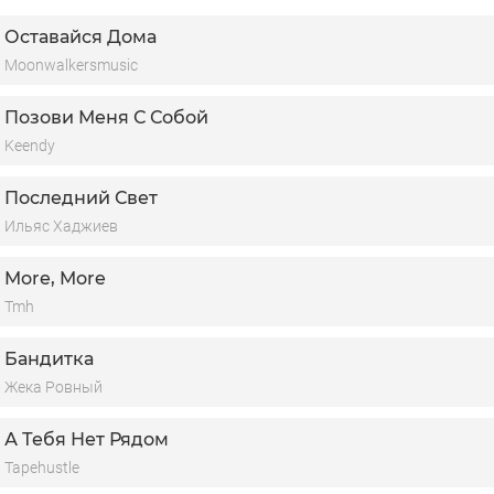
юбовь
Оставайся Дома
ебе шепчу я неустанно
Moonwalkersmusic
Позови Меня С Собой
Keendy
Последний Свет
Ильяс Хаджиев
More, More
Tmh
Бандитка
Жека Ровный
А Тебя Нет Рядом
Tapehustle