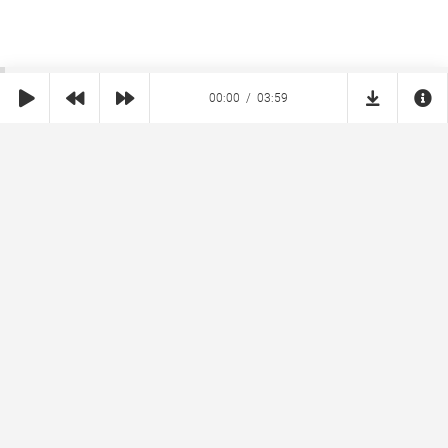
00:00
03:59
SHE
MUZ
Реклама на сайте
Правообладателям
Copyright © 2026 SheMuz.com. Контакт с администрацией:
info@shemuz.com