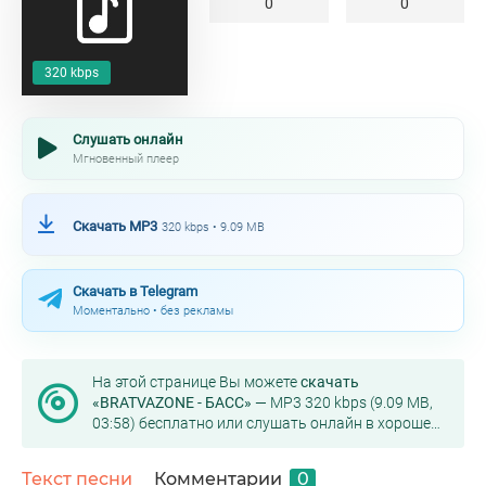
0
0
320 kbps
Слушать онлайн
Мгновенный плеер
Скачать MP3
320 kbps • 9.09 MB
Скачать в Telegram
Моментально • без рекламы
На этой странице Вы можете
скачать
«BRATVAZONE - БАСС»
— MP3 320 kbps (9.09 MB,
03:58) бесплатно или слушать онлайн в хорошем
качестве.
Текст песни
Комментарии
0