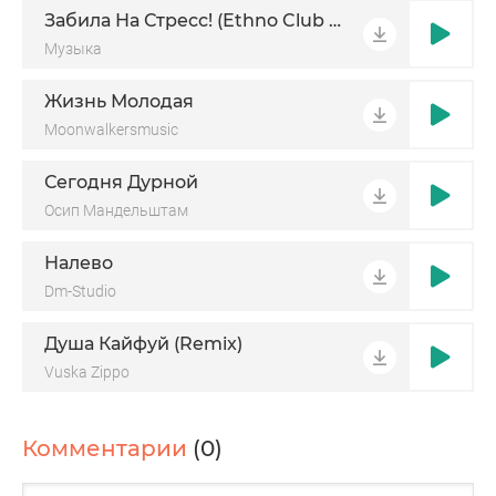
Забила На Стресс! (Ethno Club Mix)
Музыка
Жизнь Молодая
Moonwalkersmusic
Сегодня Дурной
Осип Мандельштам
Налево
Dm-Studio
Душа Кайфуй (Remix)
Vuska Zippo
Комментарии
(0)