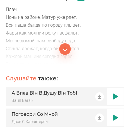
Плач
Ночь на районе, Матур уже рвёт.
Вся наша банда по городу плывёт.
Фары как молнии режут асфальт.
Мы не домой, нам свободу пода.
Стёкла дрожат, когда бит залетел.
Каждой машине сегодня горел.
Город проснулся от наших колёс.
Бас поднимает нас выше до звёзд.
Слушайте
также:
Бас, бас, груню чаю.
Ночь молодая, нам нужен драйв.
А Впав Він В Душу Він Тобі
Бас-бас, город качаем,
Ваня Barsik
Мы на свободе, нас не догнает.
Руки на руле, в колонках огонь.
Поговори Со Мной
Двое С Характером