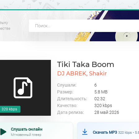
зыку
честве
Tiki Taka Boom
DJ ABREK, Shakir
Слушали:
6
Размер:
5.8 MB
Длительность:
02:32
Качество:
320 kbps
320 kbps
Дата релиза:
28 май 2026
Слушать онлайн
Скачать MP3
320 kbps • 5
Мгновенный плеер