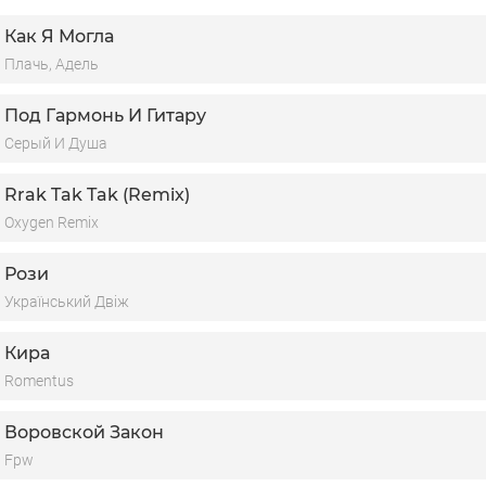
h, Hey—Sha
Как Я Могла
 Don’t Stop No More
Плачь, Адель
Под Гармонь И Гитару
Серый И Душа
Rrak Tak Tak (Remix)
Oxygen Remix
Рози
Український Двіж
Кира
Romentus
Воровской Закон
Fpw