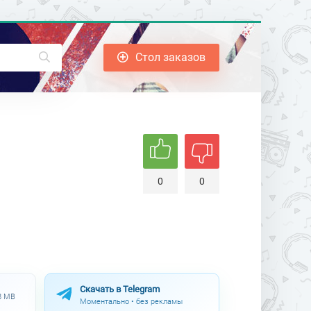
Стол заказов
0
0
Скачать в Telegram
.8 MB
Моментально • без рекламы