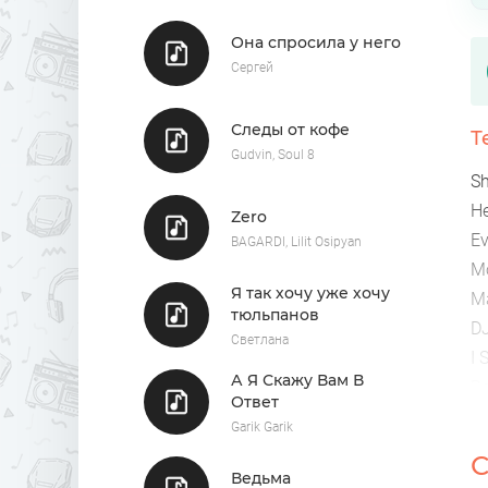
Она спросила у него
Сергей
Следы от кофе
Т
Gudvin, Soul 8
Sh
He
Zero
Ev
BAGARDI, Lilit Osipyan
Mo
Я так хочу уже хочу
Ma
тюльпанов
DJ
Светлана
I 
А Я Скажу Вам В
B
Ответ
S
Garik Garik
O
С
No
Ведьма