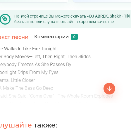
На этой странице Вы можете
скачать «DJ ABREK, Shakir - Tik
бесплатно или слушать онлайн в хорошем качестве.
екст песни
Комментарии
0
e Walks In Like Fire Tonight
r Body Moves—Left, Then Right, Then Slides
erybody Freezes As She Passes By
onlight Drips From My Eyes
ma, Little Closer
, Make The Bass Go Deep
Said, She Said, “Come Over”—The Whole Room Explodes
oom! Hands Up High—Now Move That Body
low Now
ne More Time
лушайте
также:
w Lose Control Tonight