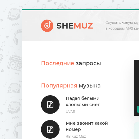
Слушать новую му
SHE
MUZ
в хорошем MP3 ка
Последние
запросы
Популярная
музыка
Падая белыми
хлопьями снег
UVAR
Мне звонит какой
номер
RB Kuz Muz