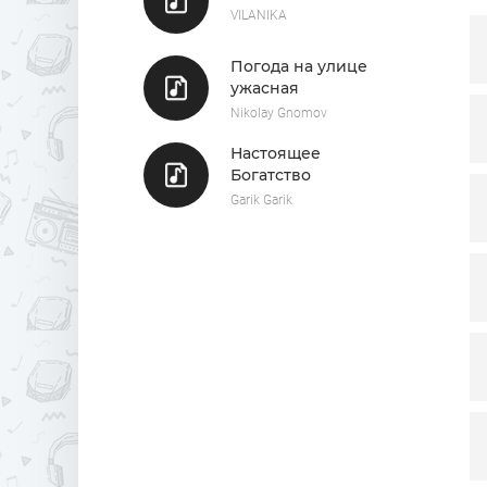
O
VILANIKA
We
Погода на улице
I—
ужасная
Nikolay Gnomov
Настоящее
Богатство
Garik Garik