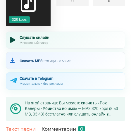
0
0
320 kbps
Слушать онлайн
Мгновенный плеер
Скачать MP3
320 kbps • 8.53 MB
Скачать в Telegram
Моментально • без рекламы
На этой странице Вы можете
скачать «Рок
Каверы - Убийство во имя»
— MP3 320 kbps (8.53
MB, 03:43) бесплатно или слушать онлайн в
хорошем качестве.
Текст песни
Комментарии
0