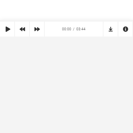
00:00
03:44
SHE
MUZ
Реклама на сайте
Правообладателям
Copyright © 2026 SheMuz.com. Контакт с администрацией:
info@shemuz.com