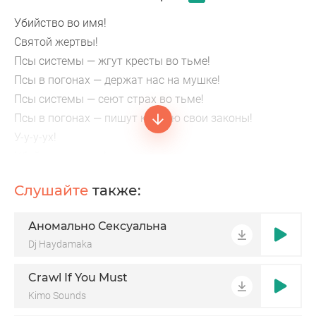
Убийство во имя!
Святой жертвы!
Псы системы — жгут кресты во тьме!
Псы в погонах — держат нас на мушке!
Псы системы — сеют страх во тьме!
Псы в погонах — пишут кровью свои законы!
У-у-у-ух!
Убийство во имя!
Святой жертвы!
Слушайте
также:
Убийство во имя!
Святой жертвы!
Аномально Сексуальна
Dj Haydamaka
Crawl If You Must
Kimo Sounds