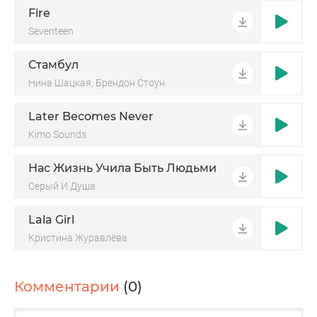
Fire
Seventeen
Стамбул
Нина Шацкая, Брендон Стоун
Later Becomes Never
Kimo Sounds
Нас Жизнь Учила Быть Людьми
Серый И Душа
Lala Girl
Кристина Журавлёва
Комментарии
(0)