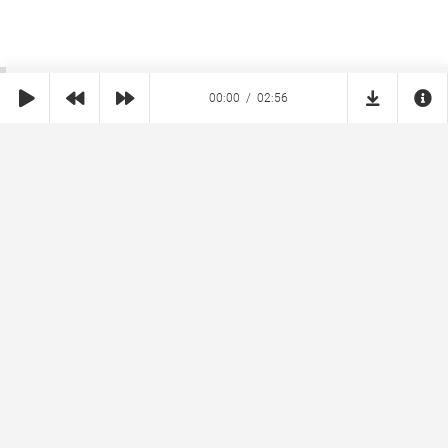
00:00
02:56
SHE
MUZ
Реклама на сайте
Правообладателям
Copyright © 2026 SheMuz.com. Контакт с администрацией:
info@shemuz.com