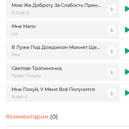
Мою Же Доброту За Слабость Принимали
Dj Code Iz
Мне Мало
Lxe
В Луже Под Дождиком Мокнет Щенок
Sdlw
Светлая Тропиночка
Проект Полынь
Мне Похуй, У Меня Всё Получится
Ruslan K
Комментарии
(0)