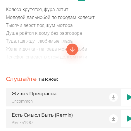
Колёса крутятся, фура летит
Молодой дальнобой по городам колесит
Тысячи вёрст под шум мотора
Душа рвётся к дому без разговора
Туда, где ждут любимые глаза
Жена и дочка - награда моя и судьба
Телефон спасает в этом долгом пути
Но как же хочется к ним прийти
Слушайте
также:
Жизнь Прекрасна
Uncommon
Есть Смысл Быть (Remix)
Plenka1987