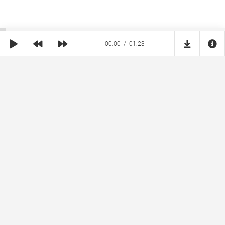
00:00
01:23
SHE
MUZ
Реклама на сайте
Правообладателям
Copyright © 2026 SheMuz.com. Контакт с администрацией:
info@shemuz.com