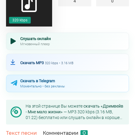
4
0
320 kbps
Слушать онлайн
Мгновенный плеер
Скачать MP3
320 kbps • 3.16 MB
Скачать в Telegram
Моментально • без рекламы
На этой странице Вы можете
скачать «Дримвейв
- Мне мало жизни»
— MP3 320 kbps (3.16 MB,
01:22) бесплатно или слушать онлайн в хорошем
качестве.
Текст песни
Комментарии
0