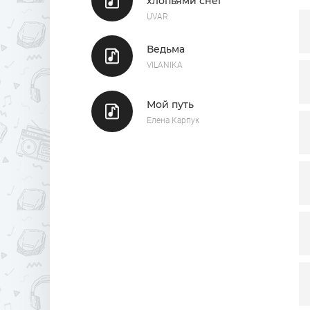
хлопьями снег
UVAR
Ведьма
VILANIKA
Мой путь
Елена Карпук