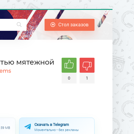
Стол заказов
стью мятежной
oems
0
1
Скачать в Telegram
0.59 MB
Моментально • без рекламы