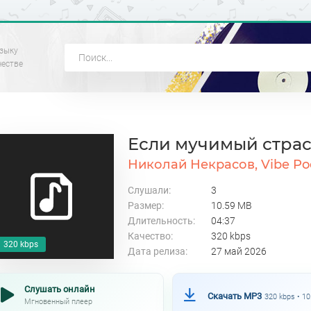
зыку
честве
Если мучимый стра
Николай Некрасов, Vibe P
Слушали:
3
Размер:
10.59 MB
Длительность:
04:37
Качество:
320 kbps
320 kbps
Дата релиза:
27 май 2026
Слушать онлайн
Скачать MP3
320 kbps • 1
Мгновенный плеер