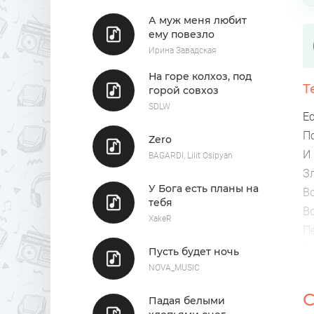
А муж меня любит
ему повезло
Ирина Завадская
На горе колхоз, под
Т
горой совхоз
SDLW
Е
П
Zero
И
BAGARDI, Lilit Osipyan
З
У Бога есть планы на
В
тебя
Вс
XakeR
П
Б
Пусть будет ночь
О
NOVA_MUSIC
С
Падая белыми