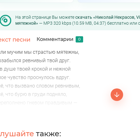
На этой странице Вы можете
скачать «Николай Некрасов, V
мятежной»
— MP3 320 kbps (10.59 MB, 04:37) бесплатно или
екст песни
Комментарии
0
сли мучим мы страстью мятежны,
озабылся ревнивый твой друг.
 в душе твоей крокой и нежной
лое чувство проснулось вдруг.
сё, что вызвано словом ревнивым,
ё, что бурю в груди подняло,
ереполнено гневом правдивым —
еспощадно ему возврати.
твечай невзрачным взором,
лушайте
также: