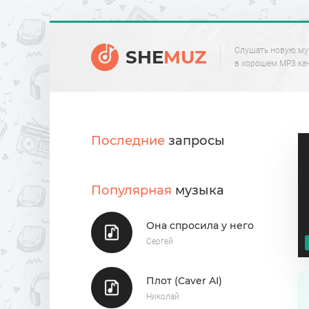
Слушать новую му
SHE
MUZ
в хорошем MP3 ка
Последние
запросы
Популярная
музыка
Она спросила у него
Сергей
Плот (Caver AI)
Николай