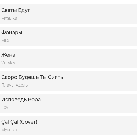
Сваты Едут
Музыка
Фонары
Mr.x
Жена
Vorskiy
Скоро Будешь Ты Сиять
Плачь, Адель
Исповедь Вора
Fpv
Çal Çal (Cover)
Музыка