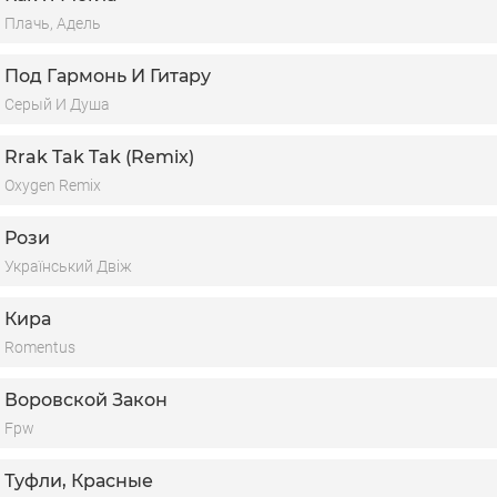
Плачь, Адель
Под Гармонь И Гитару
Серый И Душа
Rrak Tak Tak (Remix)
Oxygen Remix
Рози
Український Двіж
Кира
Romentus
Воровской Закон
Fpw
Туфли, Красные