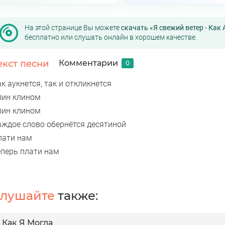
На этой странице Вы можете
скачать «Я свежий ветер - Как 
бесплатно или слушать онлайн в хорошем качестве.
екст песни
Комментарии
0
к аукнется, так и откликнется
лин клином
лин клином
аждое слово обернётся десятиной
лати нам
еперь плати нам
лушайте
также:
Как Я Могла