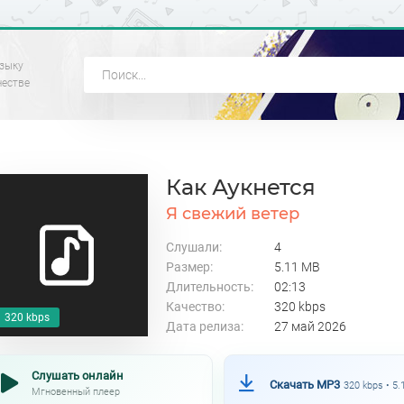
зыку
честве
Как Аукнется
Я свежий ветер
Слушали:
4
Размер:
5.11 MB
Длительность:
02:13
Качество:
320 kbps
320 kbps
Дата релиза:
27 май 2026
Слушать онлайн
Скачать MP3
320 kbps • 5
Мгновенный плеер