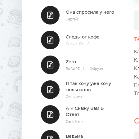
Она спросила у него
Сергей
Следы от кофе
Т
Gudvin, Soul 8
Ка
К
Zero
К
BAGARDI, Lilit Osipyan
К
Я так хочу уже хочу
П
тюльпанов
Т
Светлана
А Я Скажу Вам В
Ответ
С
Garik Garik
Ведьма