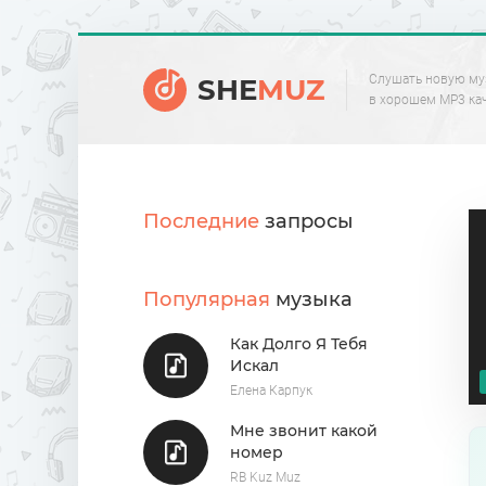
Слушать новую му
SHE
MUZ
в хорошем MP3 ка
Последние
запросы
Популярная
музыка
Как Долго Я Тебя
Искал
Елена Карпук
Мне звонит какой
номер
RB Kuz Muz