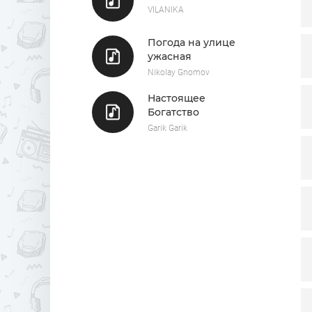
VILANIKA
Погода на улице
ужасная
Nikolay Gnomov
Настоящее
Богатство
Garik Garik