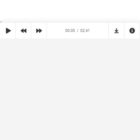
00:00
02:41
SHE
MUZ
Реклама на сайте
Правообладателям
Copyright © 2026 SheMuz.com. Контакт с администрацией:
info@shemuz.com