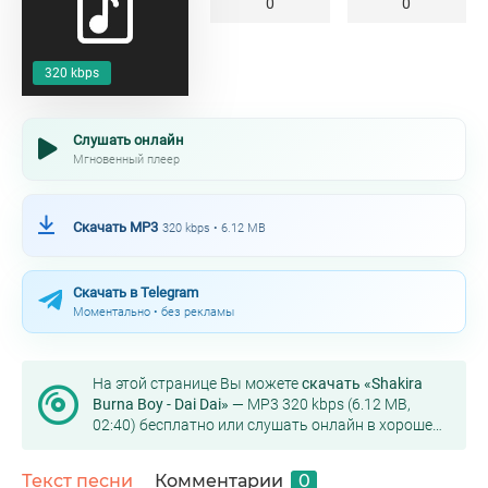
0
0
320 kbps
Слушать онлайн
Мгновенный плеер
Скачать MP3
320 kbps • 6.12 MB
Скачать в Telegram
Моментально • без рекламы
На этой странице Вы можете
скачать «Shakira
Burna Boy - Dai Dai»
— MP3 320 kbps (6.12 MB,
02:40) бесплатно или слушать онлайн в хорошем
качестве.
Текст песни
Комментарии
0