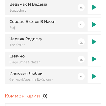
Ведьмак И Ведьма
Scazochnic
Сердце Бьётся В Набат
Serjj
Червяк Редиску
Thelifesktt
Смачно
Blago White & Gazan
Иллюзия Любви
Феникс (Марьяна Шуйская )
Комментарии
(0)