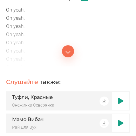
Oh yeah.
Oh yeah.
Oh yeah.
Oh yeah.
Oh yeah.
Oh yeah.
Oh yeah.
Oh yeah.
Oh yeah.
Слушайте
также:
Oh yeah.
Oh yeah.
Туфли, Красные
Oh yeah.
Снежинка Северянка
You were born for this moment.
Now don’t look back.
Мамо Вибач
You know the way somehow.
Рай Для Вух