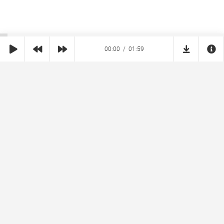
00:00
01:59
SHE
MUZ
Реклама на сайте
Правообладателям
Copyright © 2026 SheMuz.com. Контакт с администрацией:
info@shemuz.com