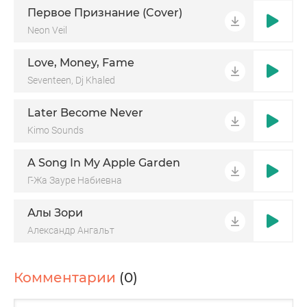
Первое Признание (Cover)
Neon Veil
Love, Money, Fame
Seventeen, Dj Khaled
Later Become Never
Kimo Sounds
A Song In My Apple Garden
Г-Жа Зауре Набиевна
Алы Зори
Александр Ангальт
Комментарии
(0)