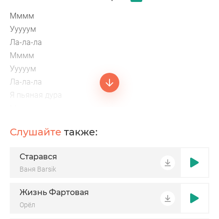
Мммм
Ууууум
Ла-ла-ла
Мммм
Ууууум
Ла-ла-ла
Я пьяная дура
Мне восемнадцать, и я вылечу
Ты целовал мои губы
Слушайте
также:
А я французские - только учу
Старався
Ваня Barsik
Жизнь Фартовая
Орёл