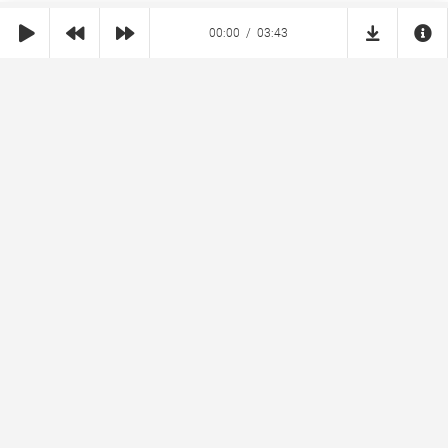
00:00
03:43
SHE
MUZ
Реклама на сайте
Правообладателям
Copyright © 2026 SheMuz.com. Контакт с администрацией:
info@shemuz.com