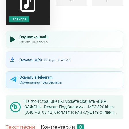
0
0
320 kbps
Слушать онлайн
Мгновенный плеер
Скачать MP3
320 kbps • 8.48 MB
Скачать в Telegram
Моментально • без рекламы
На этой странице Вы можете
скачать «ВИА
САЖЕНЬ - Ремонт Под Снегом»
— MP3 320 kbps
(8.48 MB, 03:42) бесплатно или слушать онлайн в
хорошем качестве.
Текст песни
Комментарии
0