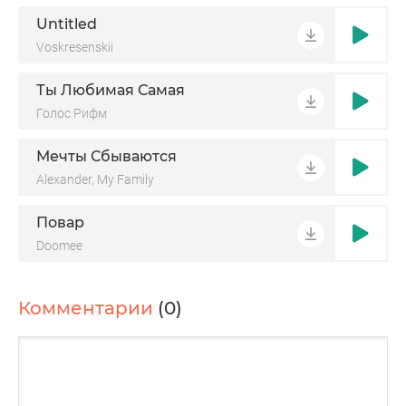
Untitled
Voskresenskii
Ты Любимая Самая
Голос Рифм
Мечты Сбываются
Alexander, My Family
Повар
Doomee
Комментарии
(0)