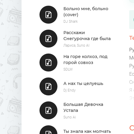
Больно мне, больно
(cover)
DJ Shark
Расскажи
Т
Снегурочка где была
Лариса, Suno AI
Ру
На горе колхоз, под
М
горой совхоз
Ру
SDLW
Ес
Сн
А нах ты целуешь
Я 
Dj Endy
Э
Большая Девочка
М
Устала
Suno Ai
С
Ты знала как молчать