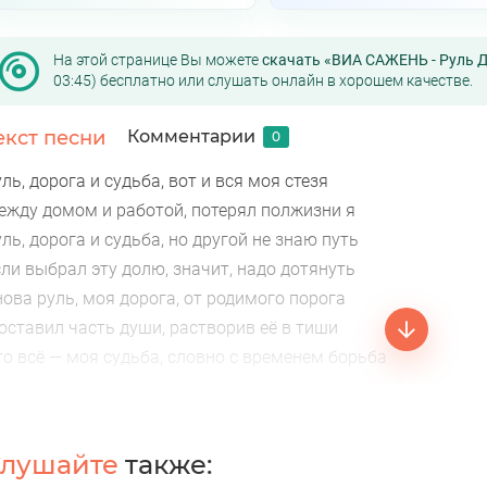
На этой странице Вы можете
скачать «ВИА САЖЕНЬ - Руль 
03:45) бесплатно или слушать онлайн в хорошем качестве.
екст песни
Комментарии
0
ль, дорога и судьба, вот и вся моя стезя
ежду домом и работой, потерял полжизни я
ль, дорога и судьба, но другой не знаю путь
ли выбрал эту долю, значит, надо дотянуть
ова руль, моя дорога, от родимого порога
оставил часть души, растворив её в тиши
то всё — моя судьба, словно с временем борьба
ежду домом и работой, дни летят с одной заботой
лушайте
также: