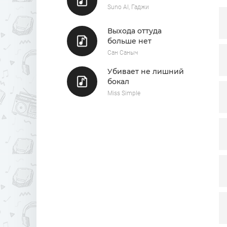
Suno AI, Гаджи
Выхода оттуда
больше нет
Сан Саныч
Убивает не лишний
бокал
Miss Simple