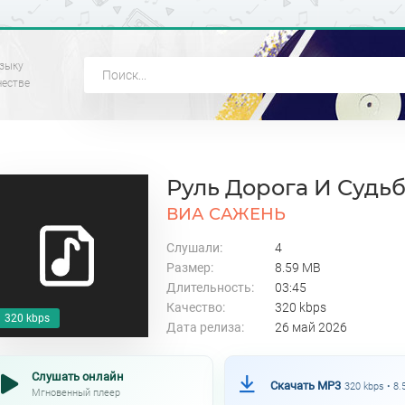
зыку
честве
Руль Дорога И Судь
ВИА САЖЕНЬ
Слушали:
4
Размер:
8.59 MB
Длительность:
03:45
Качество:
320 kbps
320 kbps
Дата релиза:
26 май 2026
Слушать онлайн
Скачать MP3
320 kbps • 8
Мгновенный плеер