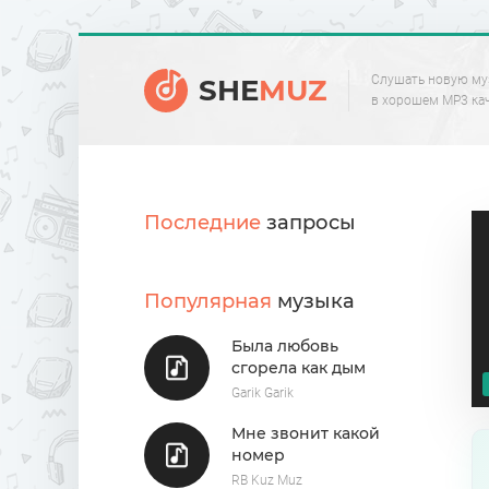
Слушать новую му
SHE
MUZ
в хорошем MP3 ка
Последние
запросы
Популярная
музыка
Была любовь
сгорела как дым
Garik Garik
Мне звонит какой
номер
RB Kuz Muz