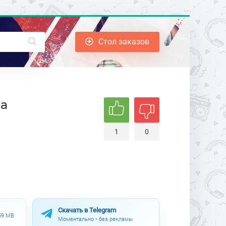
Стол заказов
ба
1
0
Скачать в Telegram
.59 MB
Моментально • без рекламы