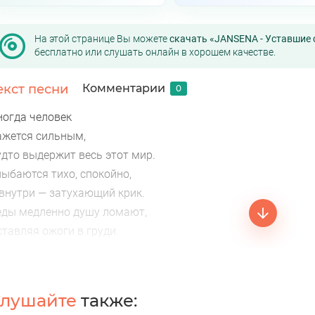
На этой странице Вы можете
скачать «JANSENA - Уставшие 
бесплатно или слушать онлайн в хорошем качестве.
екст песни
Комментарии
0
ногда человек
ажется сильным,
удто выдержит весь этот мир.
лыбаются тихо, спокойно,
 внутри — затухающий крик.
еды медленно душу ломают,
ставляя ожоги в груди.
 однажды ты сам понимаешь —
лушайте
также: