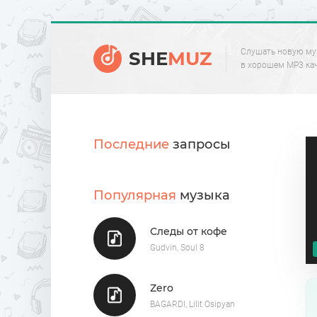
Слушать новую му
SHE
MUZ
в хорошем MP3 ка
Последние
запросы
Популярная
музыка
Следы от кофе
Gudvin, Soul 8
Zero
BAGARDI, Lilit Osipyan