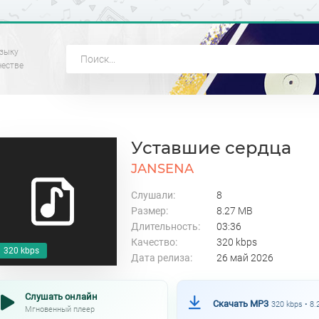
зыку
честве
Уставшие сердца
JANSENA
Слушали:
8
Размер:
8.27 MB
Длительность:
03:36
Качество:
320 kbps
320 kbps
Дата релиза:
26 май 2026
Слушать онлайн
Скачать MP3
320 kbps • 8
Мгновенный плеер