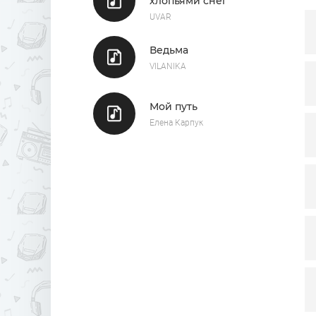
хлопьями снег
UVAR
Ведьма
VILANIKA
Мой путь
Елена Карпук