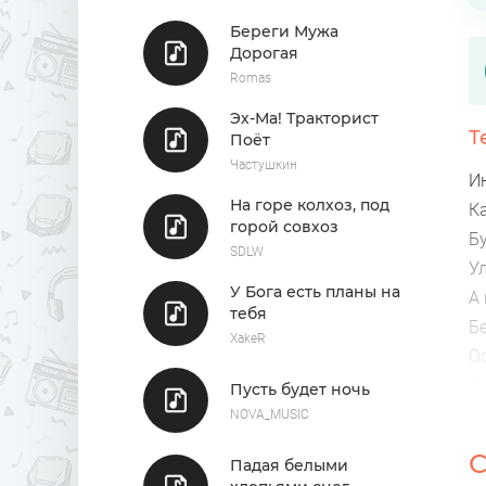
Береги Мужа
Дорогая
Romas
Эх-Ма! Тракторист
Т
Поёт
Частушкин
И
На горе колхоз, под
К
горой совхоз
Б
SDLW
У
У Бога есть планы на
А
тебя
Б
XakeR
О
И
Пусть будет ночь
NOVA_MUSIC
С
Падая белыми