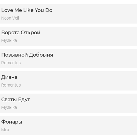
Love Me Like You Do
Neon Veil
Ворота Открой
Музыка
Позывной Добрыня
Romentus
Диана
Romentus
Сваты Едут
Музыка
Фонары
Mr.x