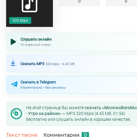
0
0
320 kbps
Слушать онлайн
Мгновенный плеер
Скачать MP3
320 kbps • 4.45 MB
Скачать в Telegram
Моментально • без рекламы
На этой странице Вы можете
скачать «MoonwalkersMus
- Утро на районе»
— MP3 320 kbps (4.45 MB, 01:56)
бесплатно или слушать онлайн в хорошем качестве.
Текст песни
Комментарии
0