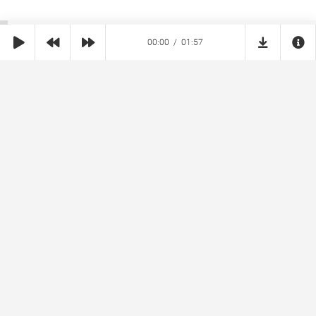
00:00
01:57
SHE
MUZ
Реклама на сайте
Правообладателям
Copyright © 2026 SheMuz.com. Контакт с администрацией:
info@shemuz.com