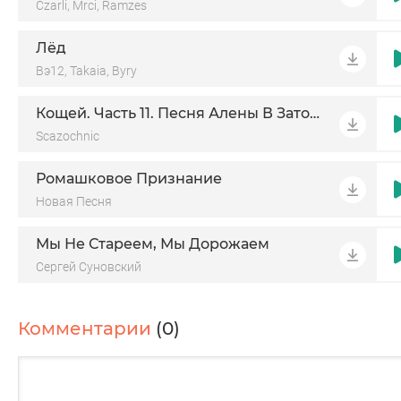
Czarli, Mrci, Ramzes
Лёд
Вэ12, Takaia, Byry
Кощей. Часть 11. Песня Алены В Заточении
Scazochnic
Ромашковое Признание
Новая Песня
Мы Не Стареем, Мы Дорожаем
Сергей Суновский
Комментарии
(0)