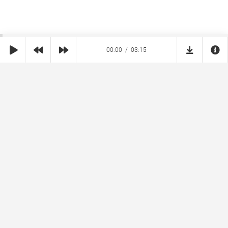
00:00
03:15
SHE
MUZ
Реклама на сайте
Правообладателям
Copyright © 2026 SheMuz.com. Контакт с администрацией:
info@shemuz.com