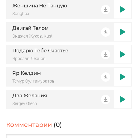
Женщина Не Танцую
Songbox
Двигай Телом
Энджел Жуков, Kust
Подарю Тебе Счастье
Ярослав Леонов
Яр Келдим
Темур Султамуратов
Два Желания
Sergey Glech
Комментарии
(0)