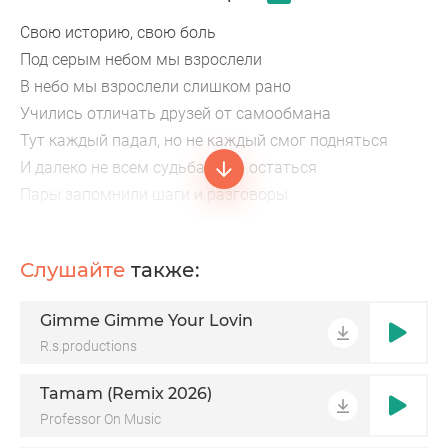
Свою историю, свою боль
Под серым небом мы взрослели
В небо мы взрослели слишком рано
Учились отличать друзей от самообмана
Тут каждый падал, но не каждый смог подняться
И далеко не всем судьба дала остаться
Пары запомнили шаги и разговоры
Как пацаны мечтали вырваться из горя
Слушайте
также:
Gimme Gimme Your Lovin
R.s.productions
Tamam (Remix 2026)
Professor On Music