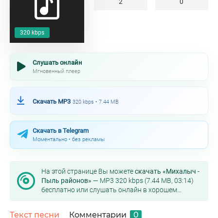
2
0
320 kbps
Слушать онлайн
Мгновенный плеер
Скачать MP3
320 kbps • 7.44 MB
Скачать в Telegram
Моментально • без рекламы
На этой странице Вы можете
скачать «Михалыч -
Пыль районов»
— MP3 320 kbps (7.44 MB, 03:14)
бесплатно или слушать онлайн в хорошем
качестве.
Текст песни
Комментарии
0