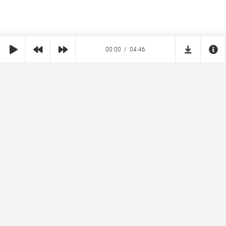
00:00
04:46
SHE
MUZ
Реклама на сайте
Правообладателям
Copyright © 2026 SheMuz.com. Контакт с администрацией:
info@shemuz.com