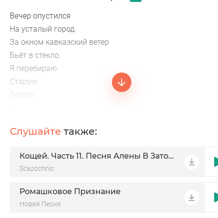
Вечер опустился
На усталый город.
За окном кавказский ветер
Бьёт в стекло.
Я перебираю
Старую
Гитару.
Вспоминаю тех, кого судьбой
Унесло.
Слушайте
также:
Жизнь мотала жёстко,
Кощей. Часть 11. Песня Алены В Заточении
Scazochnic
Ромашковое Признание
Новая Песня