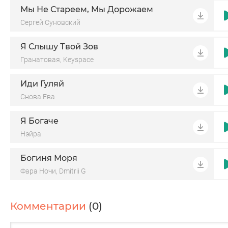
Мы Не Стареем, Мы Дорожаем
Сергей Суновский
Я Слышу Твой Зов
Гранатовая, Keyspace
Иди Гуляй
Снова Ева
Я Богаче
Нэйра
Богиня Моря
Фара Ночи, Dmitrii G
Комментарии
(0)