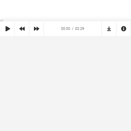
00:00
02:29
SHE
MUZ
Реклама на сайте
Правообладателям
Copyright © 2026 SheMuz.com. Контакт с администрацией:
info@shemuz.com