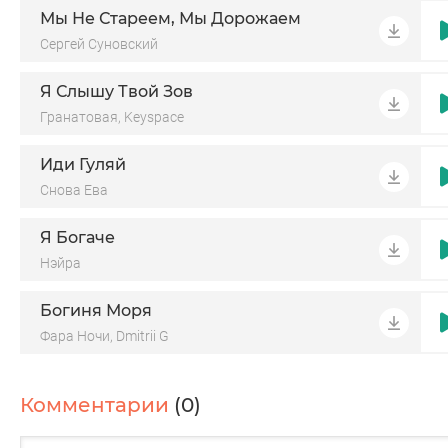
И как будто бы не стало всех забот и всех пауз
Мы Не Стареем, Мы Дорожаем
И всех погонь
Сергей Суновский
Люди шепчут тихо слово
Я Слышу Твой Зов
Как молитву в темноте
Гранатовая, Keyspace
И рождается понос
По нову смысл в обычной простоте
Иди Гуляй
Плоды берёза и жизнь простая
Снова Ева
Здесь душа не умирает, пока держится земли
Я Богаче
Нэйра
Богиня Моря
Фара Ночи, Dmitrii G
Комментарии
(0)