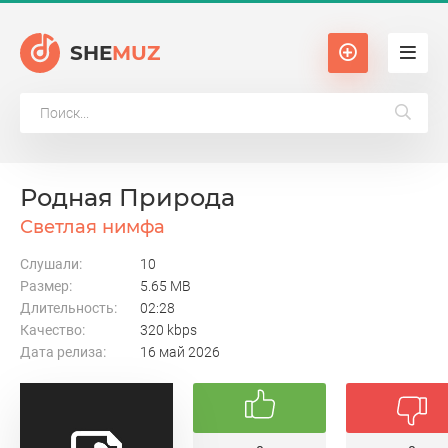
SHE
MUZ
Родная Природа
Светлая нимфа
Слушали:
10
Размер:
5.65 MB
Длительность:
02:28
Качество:
320 kbps
Дата релиза:
16 май 2026