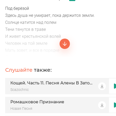
Под берёзой
Здесь душа не умирает, пока держится земли.
Солнце катится над полем
Тени тянутся в траве
И живет крестьянской волей
Человек на той земле
Мать зовет, и все в порядке
Дети бегают
Бегают гурьбой
Слушайте
также:
И в простой народной правде
Есть покой
Кощей. Часть 11. Песня Алены В Заточении
Под берёзой жизнь простая
Scazochnic
Да не купишь за рубли
Пока держится земли
Ромашковое Признание
Ночь
Новая Песня
Пускается устало, звезды падают в ладонь